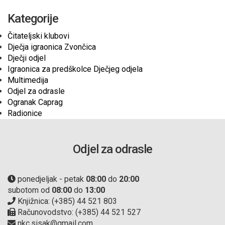
Kategorije
Čitateljski klubovi
Dječja igraonica Zvončica
Dječji odjel
Igraonica za predškolce Dječjeg odjela
Multimedija
Odjel za odrasle
Ogranak Caprag
Radionice
Odjel za odrasle
ponedjeljak - petak
08:00
do
20:00
subotom od
08:00
do
13:00
Knjižnica: (+385) 44 521 803
Računovodstvo: (+385) 44 521 527
nkc.sisak@gmail.com