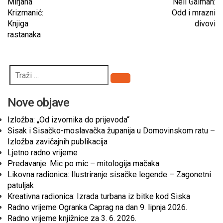
Mirjana
Neil Gaiman:
Krizmanić:
Odd i mrazni
Knjiga
divovi
rastanaka
Pretraži
Nove objave
Izložba: „Od izvornika do prijevoda“
Sisak i Sisačko-moslavačka županija u Domovinskom ratu –
Izložba zavičajnih publikacija
Ljetno radno vrijeme
Predavanje: Mic po mic – mitologija mačaka
Likovna radionica: Ilustriranje sisačke legende – Zagonetni
patuljak
Kreativna radionica: Izrada turbana iz bitke kod Siska
Radno vrijeme Ogranka Caprag na dan 9. lipnja 2026.
Radno vrijeme knjižnice za 3. 6. 2026.