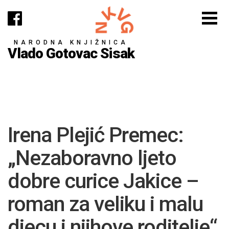
NARODNA KNJIŽNICA
Vlado Gotovac Sisak
Irena Plejić Premec:
„Nezaboravno ljeto
dobre curice Jakice –
roman za veliku i malu
djecu i njihove roditelje“