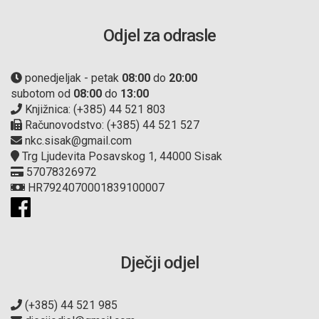
Odjel za odrasle
ponedjeljak - petak
08:00
do
20:00
subotom od
08:00
do
13:00
Knjižnica: (+385) 44 521 803
Računovodstvo: (+385) 44 521 527
nkc.sisak@gmail.com
Trg Ljudevita Posavskog 1, 44000 Sisak
57078326972
HR7924070001839100007
Dječji odjel
(+385) 44 521 985