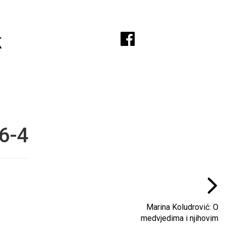
A
k
6-4
Marina Koludrović: O
medvjedima i njihovim