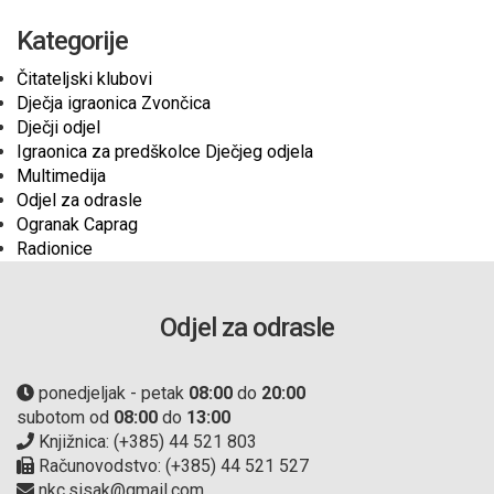
Kategorije
Čitateljski klubovi
Dječja igraonica Zvončica
Dječji odjel
Igraonica za predškolce Dječjeg odjela
Multimedija
Odjel za odrasle
Ogranak Caprag
Radionice
Odjel za odrasle
ponedjeljak - petak
08:00
do
20:00
subotom od
08:00
do
13:00
Knjižnica: (+385) 44 521 803
Računovodstvo: (+385) 44 521 527
nkc.sisak@gmail.com