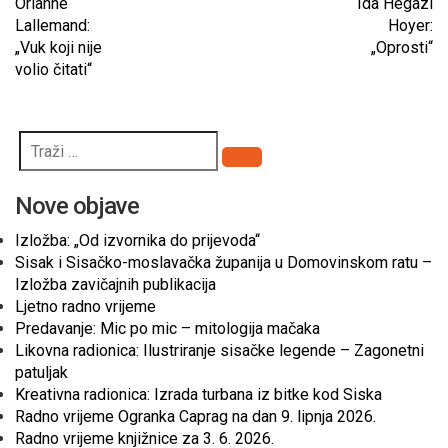
Orianne
Ida Hegazi
Lallemand:
Hoyer:
„Vuk koji nije
„Oprosti“
volio čitati“
Pretraži
Nove objave
Izložba: „Od izvornika do prijevoda“
Sisak i Sisačko-moslavačka županija u Domovinskom ratu –
Izložba zavičajnih publikacija
Ljetno radno vrijeme
Predavanje: Mic po mic – mitologija mačaka
Likovna radionica: Ilustriranje sisačke legende – Zagonetni
patuljak
Kreativna radionica: Izrada turbana iz bitke kod Siska
Radno vrijeme Ogranka Caprag na dan 9. lipnja 2026.
Radno vrijeme knjižnice za 3. 6. 2026.