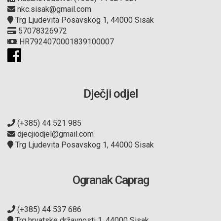
nkc.sisak@gmail.com
Trg Ljudevita Posavskog 1, 44000 Sisak
57078326972
HR7924070001839100007
Dječji odjel
(+385) 44 521 985
djecjiodjel@gmail.com
Trg Ljudevita Posavskog 1, 44000 Sisak
Ogranak Caprag
(+385) 44 537 686
Trg hrvatske državnosti 1, 44000 Sisak