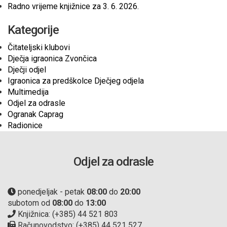
Radno vrijeme knjižnice za 3. 6. 2026.
Kategorije
Čitateljski klubovi
Dječja igraonica Zvončica
Dječji odjel
Igraonica za predškolce Dječjeg odjela
Multimedija
Odjel za odrasle
Ogranak Caprag
Radionice
Odjel za odrasle
ponedjeljak - petak
08:00
do
20:00
subotom od
08:00
do
13:00
Knjižnica: (+385) 44 521 803
Računovodstvo: (+385) 44 521 527