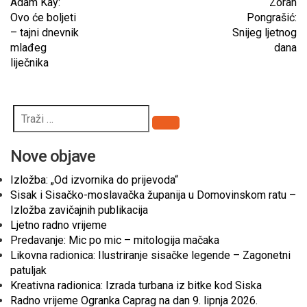
Adam Kay:
Zoran
Ovo će boljeti
Pongrašić:
– tajni dnevnik
Snijeg ljetnog
mlađeg
dana
liječnika
Pretraži
Nove objave
Izložba: „Od izvornika do prijevoda“
Sisak i Sisačko-moslavačka županija u Domovinskom ratu –
Izložba zavičajnih publikacija
Ljetno radno vrijeme
Predavanje: Mic po mic – mitologija mačaka
Likovna radionica: Ilustriranje sisačke legende – Zagonetni
patuljak
Kreativna radionica: Izrada turbana iz bitke kod Siska
Radno vrijeme Ogranka Caprag na dan 9. lipnja 2026.