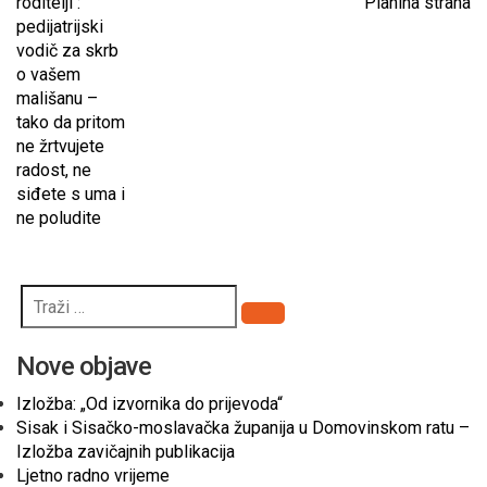
roditelji :
Planina straha
pedijatrijski
vodič za skrb
o vašem
mališanu –
tako da pritom
ne žrtvujete
radost, ne
siđete s uma i
ne poludite
Pretraži
Nove objave
Izložba: „Od izvornika do prijevoda“
Sisak i Sisačko-moslavačka županija u Domovinskom ratu –
Izložba zavičajnih publikacija
Ljetno radno vrijeme