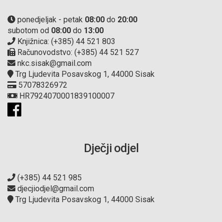
ponedjeljak - petak
08:00
do
20:00
subotom od
08:00
do
13:00
Knjižnica: (+385) 44 521 803
Računovodstvo: (+385) 44 521 527
nkc.sisak@gmail.com
Trg Ljudevita Posavskog 1, 44000 Sisak
57078326972
HR7924070001839100007
Dječji odjel
(+385) 44 521 985
djecjiodjel@gmail.com
Trg Ljudevita Posavskog 1, 44000 Sisak