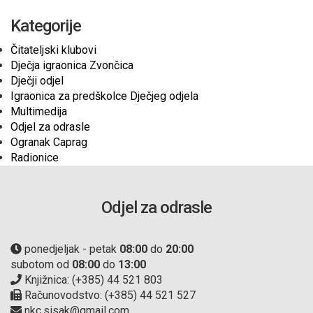
Kategorije
Čitateljski klubovi
Dječja igraonica Zvončica
Dječji odjel
Igraonica za predškolce Dječjeg odjela
Multimedija
Odjel za odrasle
Ogranak Caprag
Radionice
Odjel za odrasle
ponedjeljak - petak
08:00
do
20:00
subotom od
08:00
do
13:00
Knjižnica: (+385) 44 521 803
Računovodstvo: (+385) 44 521 527
nkc.sisak@gmail.com