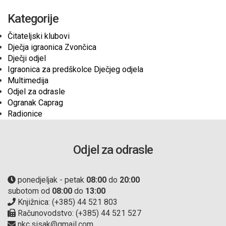
Kategorije
Čitateljski klubovi
Dječja igraonica Zvončica
Dječji odjel
Igraonica za predškolce Dječjeg odjela
Multimedija
Odjel za odrasle
Ogranak Caprag
Radionice
Odjel za odrasle
ponedjeljak - petak
08:00
do
20:00
subotom od
08:00
do
13:00
Knjižnica: (+385) 44 521 803
Računovodstvo: (+385) 44 521 527
nkc.sisak@gmail.com