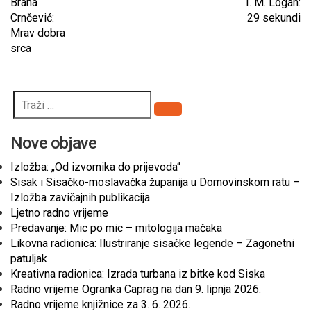
Brana
T. M. Logan:
Crnčević:
29 sekundi
Mrav dobra
srca
Pretraži
Nove objave
Izložba: „Od izvornika do prijevoda“
Sisak i Sisačko-moslavačka županija u Domovinskom ratu –
Izložba zavičajnih publikacija
Ljetno radno vrijeme
Predavanje: Mic po mic – mitologija mačaka
Likovna radionica: Ilustriranje sisačke legende – Zagonetni
patuljak
Kreativna radionica: Izrada turbana iz bitke kod Siska
Radno vrijeme Ogranka Caprag na dan 9. lipnja 2026.
Radno vrijeme knjižnice za 3. 6. 2026.