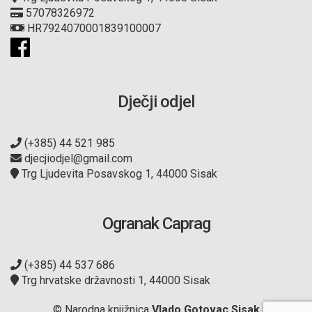
57078326972
HR7924070001839100007
Dječji odjel
(+385) 44 521 985
djecjiodjel@gmail.com
Trg Ljudevita Posavskog 1, 44000 Sisak
Ogranak Caprag
(+385) 44 537 686
Trg hrvatske državnosti 1, 44000 Sisak
© Narodna knjižnica
Vlado Gotovac Sisak