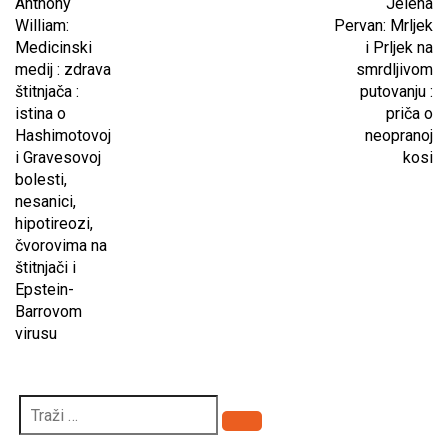
Anthony
Jelena
William:
Pervan: Mrljek
Medicinski
i Prljek na
medij : zdrava
smrdljivom
štitnjača :
putovanju :
istina o
priča o
Hashimotovoj
neopranoj
i Gravesovoj
kosi
bolesti,
nesanici,
hipotireozi,
čvorovima na
štitnjači i
Epstein-
Barrovom
virusu
Pretraži