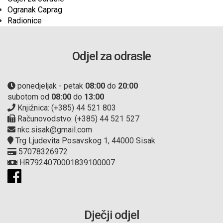
Ogranak Caprag
Radionice
Odjel za odrasle
ponedjeljak - petak
08:00
do
20:00
subotom od
08:00
do
13:00
Knjižnica: (+385) 44 521 803
Računovodstvo: (+385) 44 521 527
nkc.sisak@gmail.com
Trg Ljudevita Posavskog 1, 44000 Sisak
57078326972
HR7924070001839100007
Dječji odjel