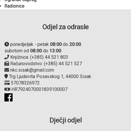
Radionice
Odjel za odrasle
ponedjeljak - petak
08:00
do
20:00
subotom od
08:00
do
13:00
Knjižnica: (+385) 44 521 803
Računovodstvo: (+385) 44 521 527
nkc.sisak@gmail.com
Trg Ljudevita Posavskog 1, 44000 Sisak
57078326972
HR7924070001839100007
Dječji odjel