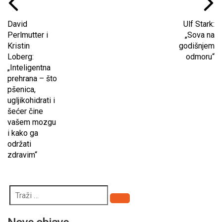
David
Ulf Stark:
Perlmutter i
„Sova na
Kristin
godišnjem
Loberg:
odmoru“
„Inteligentna
prehrana – što
pšenica,
ugljikohidrati i
šećer čine
vašem mozgu
i kako ga
održati
zdravim“
Pretraži