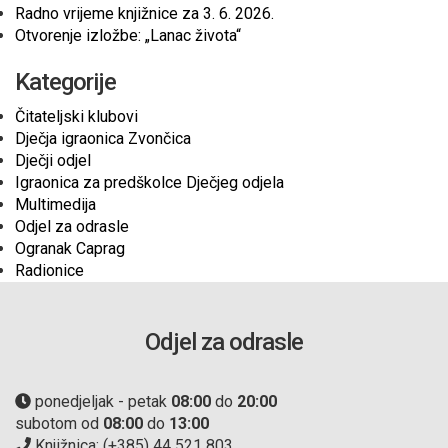
Radno vrijeme knjižnice za 3. 6. 2026.
Otvorenje izložbe: „Lanac života“
Kategorije
Čitateljski klubovi
Dječja igraonica Zvončica
Dječji odjel
Igraonica za predškolce Dječjeg odjela
Multimedija
Odjel za odrasle
Ogranak Caprag
Radionice
Odjel za odrasle
ponedjeljak - petak
08:00
do
20:00
subotom od
08:00
do
13:00
Knjižnica: (+385) 44 521 803