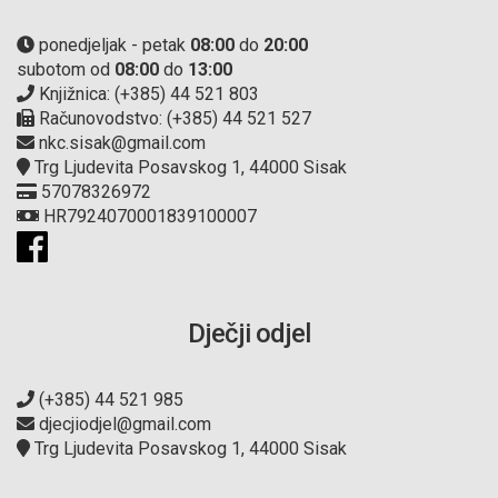
ponedjeljak - petak
08:00
do
20:00
subotom od
08:00
do
13:00
Knjižnica: (+385) 44 521 803
Računovodstvo: (+385) 44 521 527
nkc.sisak@gmail.com
Trg Ljudevita Posavskog 1, 44000 Sisak
57078326972
HR7924070001839100007
Dječji odjel
(+385) 44 521 985
djecjiodjel@gmail.com
Trg Ljudevita Posavskog 1, 44000 Sisak