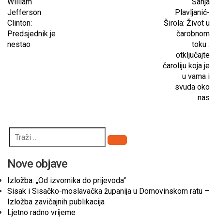
William
Sanja
Jefferson
Plavljanić-
Clinton:
Širola: Život u
Predsjednik je
čarobnom
nestao
toku :
otključajte
čaroliju koja je
u vama i
svuda oko
nas
Pretraži
Nove objave
Izložba: „Od izvornika do prijevoda“
Sisak i Sisačko-moslavačka županija u Domovinskom ratu –
Izložba zavičajnih publikacija
Ljetno radno vrijeme