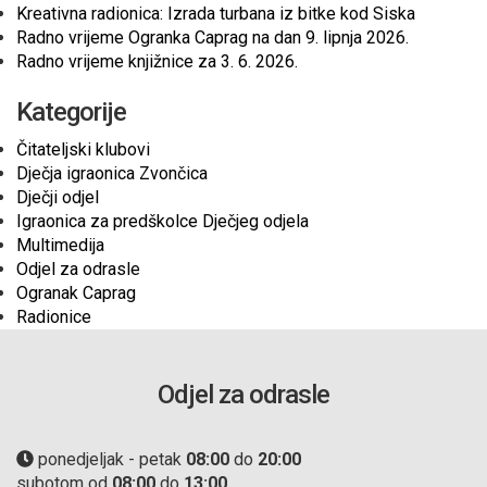
Kreativna radionica: Izrada turbana iz bitke kod Siska
Radno vrijeme Ogranka Caprag na dan 9. lipnja 2026.
Radno vrijeme knjižnice za 3. 6. 2026.
Kategorije
Čitateljski klubovi
Dječja igraonica Zvončica
Dječji odjel
Igraonica za predškolce Dječjeg odjela
Multimedija
Odjel za odrasle
Ogranak Caprag
Radionice
Odjel za odrasle
ponedjeljak - petak
08:00
do
20:00
subotom od
08:00
do
13:00