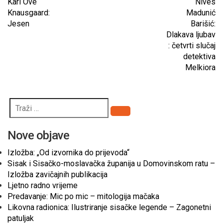
Karl Ove
Nives
Knausgaard:
Madunić
Jesen
Barišić:
Dlakava ljubav
: četvrti slučaj
detektiva
Melkiora
Pretraži
Nove objave
Izložba: „Od izvornika do prijevoda“
Sisak i Sisačko-moslavačka županija u Domovinskom ratu –
Izložba zavičajnih publikacija
Ljetno radno vrijeme
Predavanje: Mic po mic – mitologija mačaka
Likovna radionica: Ilustriranje sisačke legende – Zagonetni
patuljak