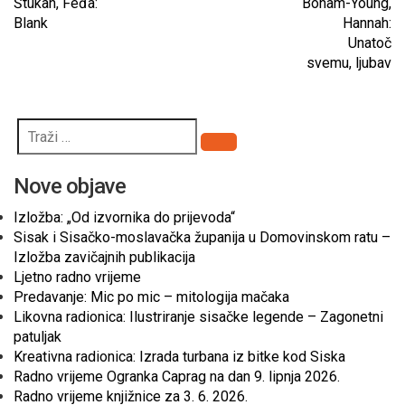
Štukan, Feđa:
Bonam-Young,
Blank
Hannah:
Unatoč
svemu, ljubav
Pretraži
Nove objave
Izložba: „Od izvornika do prijevoda“
Sisak i Sisačko-moslavačka županija u Domovinskom ratu –
Izložba zavičajnih publikacija
Ljetno radno vrijeme
Predavanje: Mic po mic – mitologija mačaka
Likovna radionica: Ilustriranje sisačke legende – Zagonetni
patuljak
Kreativna radionica: Izrada turbana iz bitke kod Siska
Radno vrijeme Ogranka Caprag na dan 9. lipnja 2026.
Radno vrijeme knjižnice za 3. 6. 2026.