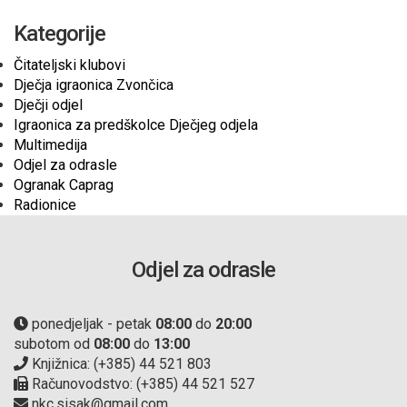
Kategorije
Čitateljski klubovi
Dječja igraonica Zvončica
Dječji odjel
Igraonica za predškolce Dječjeg odjela
Multimedija
Odjel za odrasle
Ogranak Caprag
Radionice
Odjel za odrasle
ponedjeljak - petak
08:00
do
20:00
subotom od
08:00
do
13:00
Knjižnica: (+385) 44 521 803
Računovodstvo: (+385) 44 521 527
nkc.sisak@gmail.com