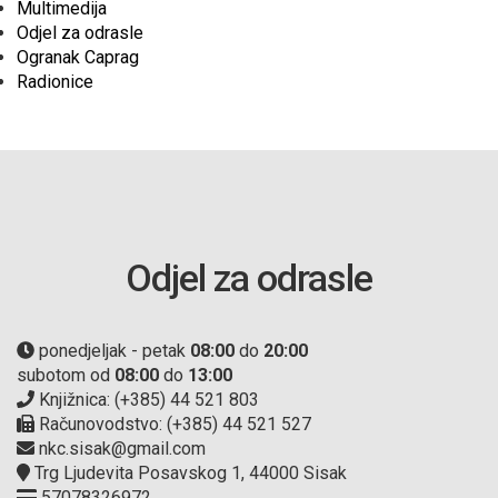
Multimedija
Odjel za odrasle
Ogranak Caprag
Radionice
Odjel za odrasle
ponedjeljak - petak
08:00
do
20:00
subotom od
08:00
do
13:00
Knjižnica: (+385) 44 521 803
Računovodstvo: (+385) 44 521 527
nkc.sisak@gmail.com
Trg Ljudevita Posavskog 1, 44000 Sisak
57078326972