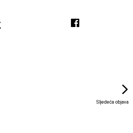
A
k
Sljedeća objava