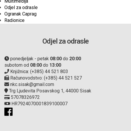
Multimedija
Odjel za odrasle
Ogranak Caprag
Radionice
Odjel za odrasle
ponedjeljak - petak
08:00
do
20:00
subotom od
08:00
do
13:00
Knjižnica: (+385) 44 521 803
Računovodstvo: (+385) 44 521 527
nkc.sisak@gmail.com
Trg Ljudevita Posavskog 1, 44000 Sisak
57078326972
HR7924070001839100007