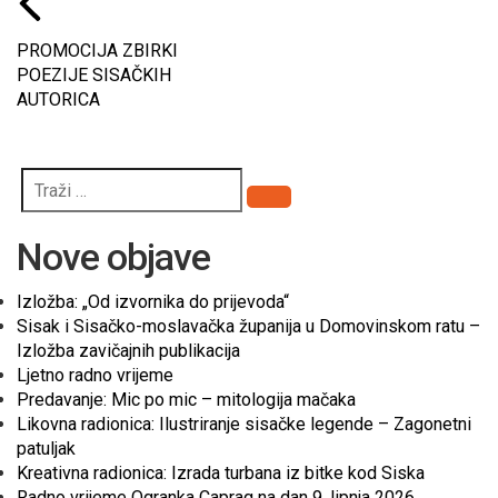
PROMOCIJA ZBIRKI
POEZIJE SISAČKIH
AUTORICA
Pretraži
Nove objave
Izložba: „Od izvornika do prijevoda“
Sisak i Sisačko-moslavačka županija u Domovinskom ratu –
Izložba zavičajnih publikacija
Ljetno radno vrijeme
Predavanje: Mic po mic – mitologija mačaka
Likovna radionica: Ilustriranje sisačke legende – Zagonetni
patuljak
Kreativna radionica: Izrada turbana iz bitke kod Siska
Radno vrijeme Ogranka Caprag na dan 9. lipnja 2026.