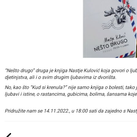
“Nešto drugo” druga je knjiga Nastje Kulović koja govori o ljub
djetinjstva, ali i o svim drugim ljubavima iz dvorišta.
No, kao što “Kud si krenula?” nije samo knjiga o bolesti, tako j
ljubavi i istine, o rastancima, gubicima, bolima, šansama koj
Pridružite nam se 14.11.2022., u 18:00 sati da zajedno s Nas