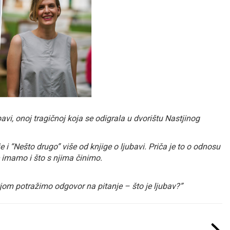
avi, onoj tragičnoj koja se odigrala u dvorištu Nastjinog
e i “Nešto drugo” više od knjige o ljubavi. Priča je to o odnosu
e imamo i što s njima činimo.
tjom potražimo odgovor na pitanje – što je ljubav?”