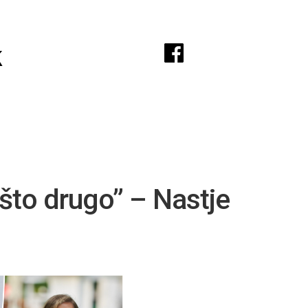
A
k
ešto drugo” – Nastje