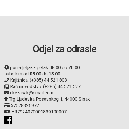
Odjel za odrasle
ponedjeljak - petak
08:00
do
20:00
subotom od
08:00
do
13:00
Knjižnica: (+385) 44 521 803
Računovodstvo: (+385) 44 521 527
nkc.sisak@gmail.com
Trg Ljudevita Posavskog 1, 44000 Sisak
57078326972
HR7924070001839100007