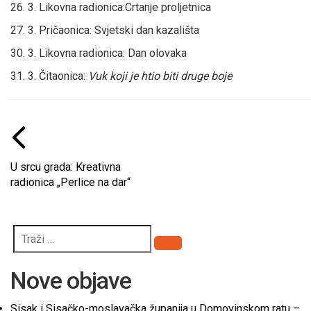
26. 3. Likovna radionica:Crtanje proljetnica
27. 3. Pričaonica: Svjetski dan kazališta
30. 3. Likovna radionica: Dan olovaka
31. 3. Čitaonica:
Vuk koji je htio biti druge boje
U srcu grada: Kreativna
radionica „Perlice na dar“
Pretraži
Nove objave
Sisak i Sisačko-moslavačka županija u Domovinskom ratu –