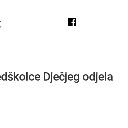
A
k
edškolce Dječjeg odjela