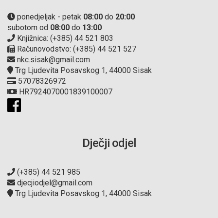
ponedjeljak - petak
08:00
do
20:00
subotom od
08:00
do
13:00
Knjižnica: (+385) 44 521 803
Računovodstvo: (+385) 44 521 527
nkc.sisak@gmail.com
Trg Ljudevita Posavskog 1, 44000 Sisak
57078326972
HR7924070001839100007
Dječji odjel
(+385) 44 521 985
djecjiodjel@gmail.com
Trg Ljudevita Posavskog 1, 44000 Sisak