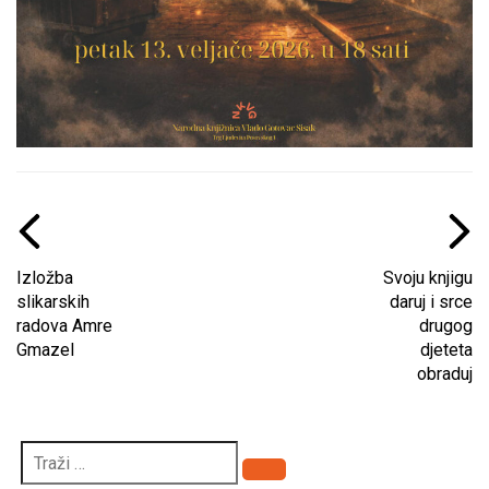
Izložba
Svoju knjigu
slikarskih
daruj i srce
radova Amre
drugog
Gmazel
djeteta
obraduj
Pretraži