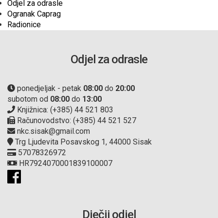
Odjel za odrasle
Ogranak Caprag
Radionice
Odjel za odrasle
ponedjeljak - petak
08:00
do
20:00
subotom od
08:00
do
13:00
Knjižnica: (+385) 44 521 803
Računovodstvo: (+385) 44 521 527
nkc.sisak@gmail.com
Trg Ljudevita Posavskog 1, 44000 Sisak
57078326972
HR7924070001839100007
Dječji odjel