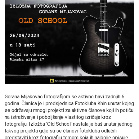
Gorana Mijakovac fotografijom se aktivno bavi zadnjih 6
godina. Članica je i predsjednica Fotokluba Knin unutar kojeg
se održavaju mnogi projekti za aktivne članove koji ih potiču
na istraživanje i poboljšanje vlastitog izričaja kroz
fotografiju. Izložba ‘Old School’ nastala je baš unutar jednog
takvog projekta gdje su se članovi fotokluba odlučili
predstaviti kroz fotografiju temom koja ih najbolje opisuje.