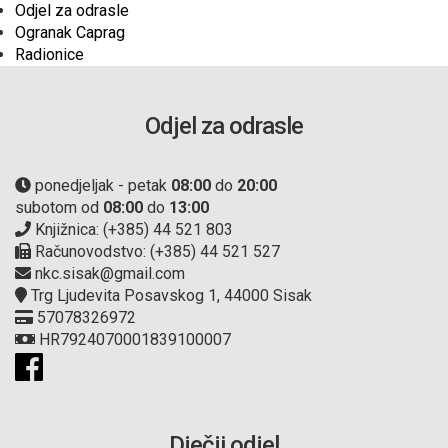
Odjel za odrasle
Ogranak Caprag
Radionice
Odjel za odrasle
ponedjeljak - petak
08:00
do
20:00
subotom od
08:00
do
13:00
Knjižnica: (+385) 44 521 803
Računovodstvo: (+385) 44 521 527
nkc.sisak@gmail.com
Trg Ljudevita Posavskog 1, 44000 Sisak
57078326972
HR7924070001839100007
Dječji odjel