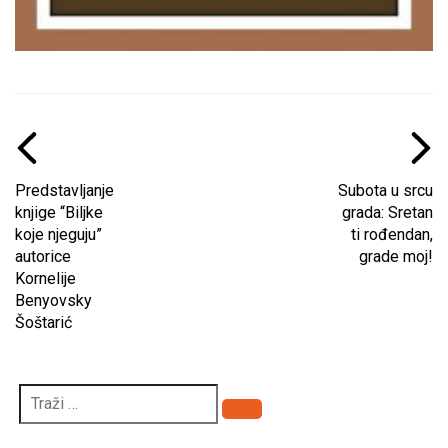
Predstavljanje
Subota u srcu
knjige “Biljke
grada: Sretan
koje njeguju”
ti rođendan,
autorice
grade moj!
Kornelije
Benyovsky
Šoštarić
Pretraži