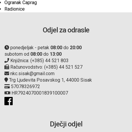
Ogranak Caprag
Radionice
Odjel za odrasle
ponedjeljak - petak
08:00
do
20:00
subotom od
08:00
do
13:00
Knjižnica: (+385) 44 521 803
Računovodstvo: (+385) 44 521 527
nkc.sisak@gmail.com
Trg Ljudevita Posavskog 1, 44000 Sisak
57078326972
HR7924070001839100007
Dječji odjel