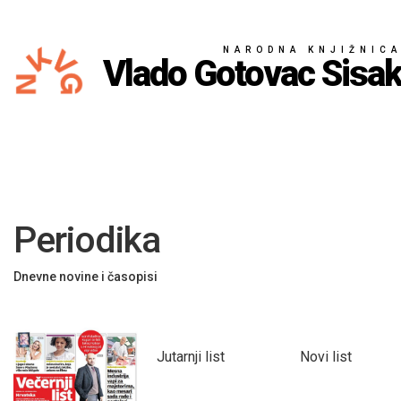
NARODNA KNJIŽNIC
Vlado Gotovac Sisa
Periodika
Dnevne novine i časopisi
Jutarnji list
Novi list