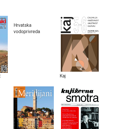
Hrvatska
vodoprivreda
t
Kaj