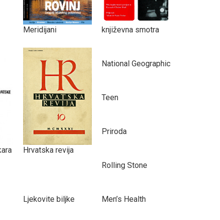
Meridijani
književna smotra
National Geographic
Teen
Priroda
kara
Hrvatska revija
Rolling Stone
Ljekovite biljke
Men’s Health