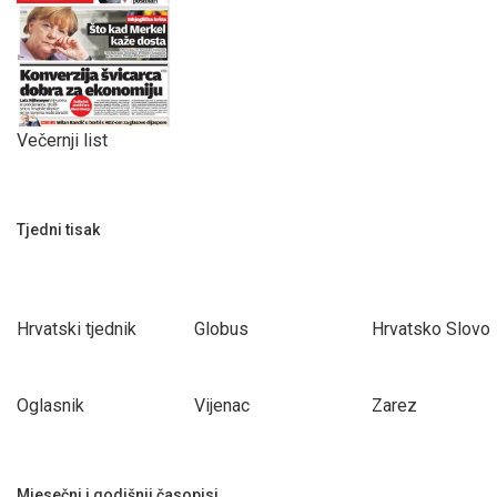
Večernji list
Tjedni tisak
Hrvatski tjednik
Globus
Hrvatsko Slovo
Oglasnik
Vijenac
Zarez
Mjesečni i godišnji časopisi