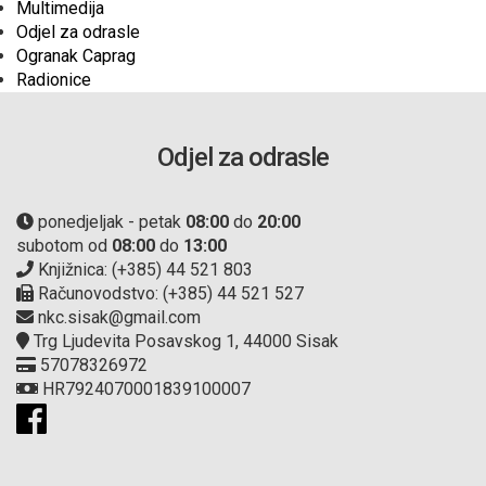
Multimedija
Odjel za odrasle
Ogranak Caprag
Radionice
Odjel za odrasle
ponedjeljak - petak
08:00
do
20:00
subotom od
08:00
do
13:00
Knjižnica: (+385) 44 521 803
Računovodstvo: (+385) 44 521 527
nkc.sisak@gmail.com
Trg Ljudevita Posavskog 1, 44000 Sisak
57078326972
HR7924070001839100007