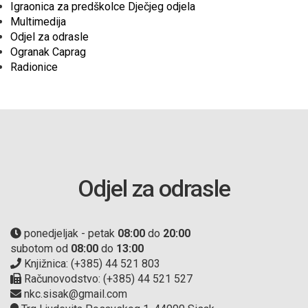
Igraonica za predškolce Dječjeg odjela
Multimedija
Odjel za odrasle
Ogranak Caprag
Radionice
Odjel za odrasle
ponedjeljak - petak
08:00
do
20:00
subotom od
08:00
do
13:00
Knjižnica: (+385) 44 521 803
Računovodstvo: (+385) 44 521 527
nkc.sisak@gmail.com