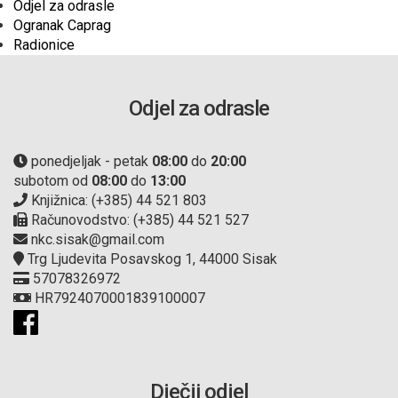
Odjel za odrasle
Ogranak Caprag
Radionice
Odjel za odrasle
ponedjeljak - petak
08:00
do
20:00
subotom od
08:00
do
13:00
Knjižnica: (+385) 44 521 803
Računovodstvo: (+385) 44 521 527
nkc.sisak@gmail.com
Trg Ljudevita Posavskog 1, 44000 Sisak
57078326972
HR7924070001839100007
Dječji odjel