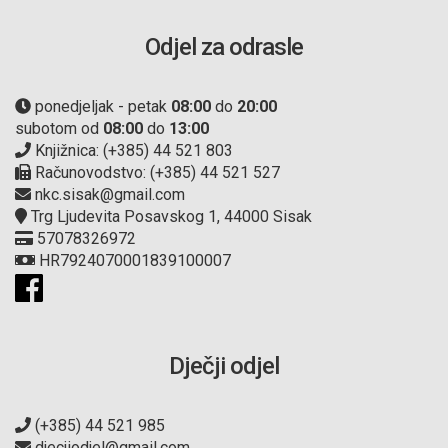
Odjel za odrasle
ponedjeljak - petak
08:00
do
20:00
subotom od
08:00
do
13:00
Knjižnica: (+385) 44 521 803
Računovodstvo: (+385) 44 521 527
nkc.sisak@gmail.com
Trg Ljudevita Posavskog 1, 44000 Sisak
57078326972
HR7924070001839100007
Dječji odjel
(+385) 44 521 985
djecjiodjel@gmail.com