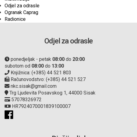
Odjel za odrasle
Ogranak Caprag
Radionice
Odjel za odrasle
ponedjeljak - petak
08:00
do
20:00
subotom od
08:00
do
13:00
Knjižnica: (+385) 44 521 803
Računovodstvo: (+385) 44 521 527
nkc.sisak@gmail.com
Trg Ljudevita Posavskog 1, 44000 Sisak
57078326972
HR7924070001839100007