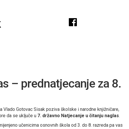
A
k
as – prednatjecanje za 8.
a Vlado Gotovac Sisak poziva školske i narodne knjižničare,
sore da se uključe u
7. državno Natjecanje u čitanju naglas
.
mijenjeno učenicima osnovnih škola od 3. do 8. razreda pa vas