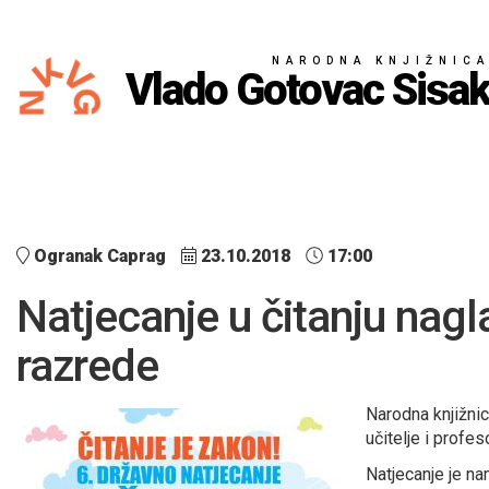
NARODNA KNJIŽNIC
Vlado Gotovac Sisa
Ogranak Caprag
23.10.2018
17:00
Natjecanje u čitanju nagl
razrede
Narodna knjižnic
učitelje i profe
Natjecanje je na