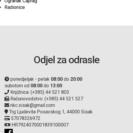
Ogranak Caprag
Radionice
Odjel za odrasle
ponedjeljak - petak
08:00
do
20:00
subotom od
08:00
do
13:00
Knjižnica: (+385) 44 521 803
Računovodstvo: (+385) 44 521 527
nkc.sisak@gmail.com
Trg Ljudevita Posavskog 1, 44000 Sisak
57078326972
HR7924070001839100007