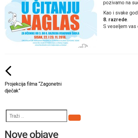
pozivamo na sud
Kao i svake god
8. razrede
.
S veseljem vas
Projekcija filma “Zagonetni
dječak”
Pretraži
Nove objave