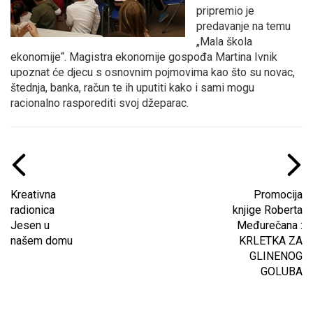
pripremio je
predavanje na temu
„Mala škola
ekonomije“. Magistra ekonomije gospođa Martina Ivnik
upoznat će djecu s osnovnim pojmovima kao što su novac,
štednja, banka, račun te ih uputiti kako i sami mogu
racionalno rasporediti svoj džeparac.
Kreativna
Promocija
radionica
knjige Roberta
Jesen u
Međurečana :
našem domu
KRLETKA ZA
GLINENOG
GOLUBA