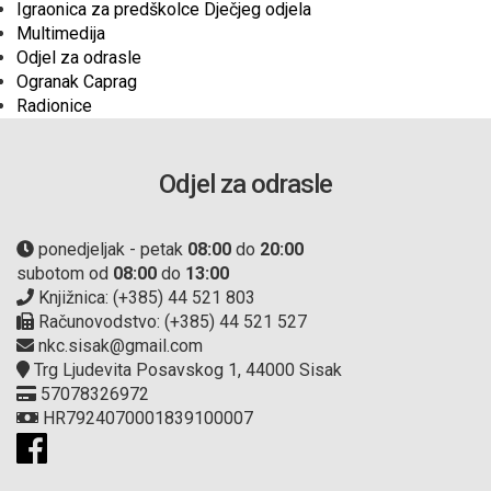
Igraonica za predškolce Dječjeg odjela
Multimedija
Odjel za odrasle
Ogranak Caprag
Radionice
Odjel za odrasle
ponedjeljak - petak
08:00
do
20:00
subotom od
08:00
do
13:00
Knjižnica: (+385) 44 521 803
Računovodstvo: (+385) 44 521 527
nkc.sisak@gmail.com
Trg Ljudevita Posavskog 1, 44000 Sisak
57078326972
HR7924070001839100007