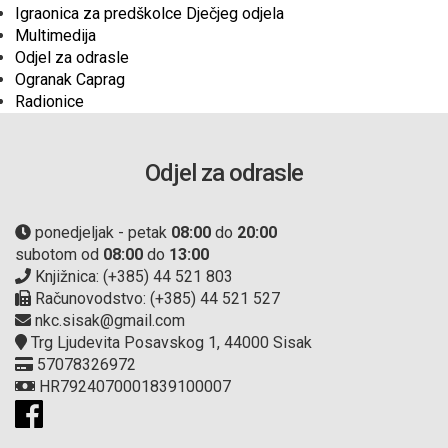
Igraonica za predškolce Dječjeg odjela
Multimedija
Odjel za odrasle
Ogranak Caprag
Radionice
Odjel za odrasle
ponedjeljak - petak
08:00
do
20:00
subotom od
08:00
do
13:00
Knjižnica: (+385) 44 521 803
Računovodstvo: (+385) 44 521 527
nkc.sisak@gmail.com
Trg Ljudevita Posavskog 1, 44000 Sisak
57078326972
HR7924070001839100007