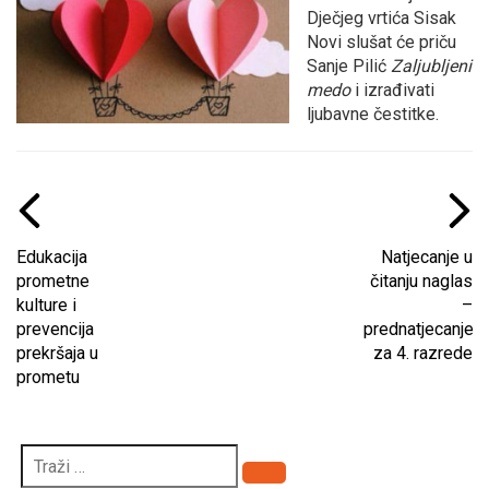
Dječjeg vrtića Sisak
Novi slušat će priču
Sanje Pilić
Zaljubljeni
medo
i izrađivati
ljubavne čestitke.
Edukacija
Natjecanje u
prometne
čitanju naglas
kulture i
–
prevencija
prednatjecanje
prekršaja u
za 4. razrede
prometu
Pretraži