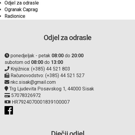
Odjel za odrasle
Ogranak Caprag
Radionice
Odjel za odrasle
ponedjeljak - petak
08:00
do
20:00
subotom od
08:00
do
13:00
Knjižnica: (+385) 44 521 803
Računovodstvo: (+385) 44 521 527
nkc.sisak@gmail.com
Trg Ljudevita Posavskog 1, 44000 Sisak
57078326972
HR7924070001839100007
Dječji odjel