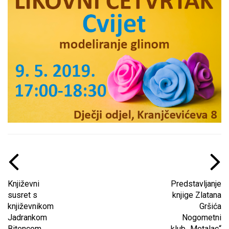
Književni
Predstavljanje
susret s
knjige Zlatana
književnikom
Gršića
Jadrankom
Nogometni
Bitencom
klub „Metalac“