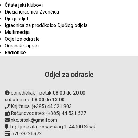
Čitateljski klubovi
Dječja igraonica Zvončica
Dječji odjel
Igraonica za predškolce Dječjeg odjela
Multimedija
Odjel za odrasle
Ogranak Caprag
Radionice
Odjel za odrasle
ponedjeljak - petak
08:00
do
20:00
subotom od
08:00
do
13:00
Knjižnica: (+385) 44 521 803
Računovodstvo: (+385) 44 521 527
nkc.sisak@gmail.com
Trg Ljudevita Posavskog 1, 44000 Sisak
57078326972