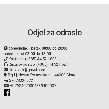
Odjel za odrasle
ponedjeljak - petak
08:00
do
20:00
subotom od
08:00
do
13:00
Knjižnica: (+385) 44 521 803
Računovodstvo: (+385) 44 521 527
nkc.sisak@gmail.com
Trg Ljudevita Posavskog 1, 44000 Sisak
57078326972
HR7924070001839100007