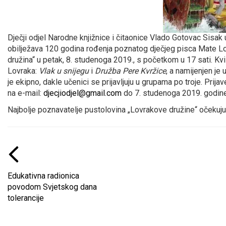
Dječji odjel Narodne knjižnice i čitaonice Vlado Gotovac Sisak
obilježava 120 godina rođenja poznatog dječjeg pisca Mate Lo
družina“ u petak, 8. studenoga 2019., s početkom u 17 sati. Kvi
Lovraka:
Vlak u snijegu
i
Družba Pere
Kvržice
, a namijenjen je
je ekipno, dakle učenici se prijavljuju u grupama po troje. Prija
na e-mail:
djecjiodjel@gmail.com
do 7. studenoga 2019. godine
Najbolje poznavatelje pustolovina „Lovrakove družine“ očekuj
Edukativna radionica
povodom Svjetskog dana
tolerancije