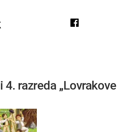
A
k
 i 4. razreda „Lovrakove