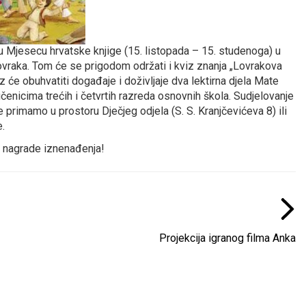
 u Mjesecu hrvatske knjige (15. listopada – 15. studenoga) u
vraka. Tom će se prigodom održati i kviz znanja „Lovrakova
z će obuhvatiti događaje i doživljaje dva lektirna djela Mate
 učenicima trećih i četvrtih razreda osnovnih škola. Sudjelovanje
ve primamo u prostoru Dječjeg odjela (S. S. Kranjčevićeva 8) ili
.
u nagrade iznenađenja!
Projekcija igranog filma Anka