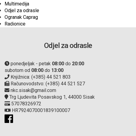
Multimedija
Odjel za odrasle
Ogranak Caprag
Radionice
Odjel za odrasle
ponedjeljak - petak
08:00
do
20:00
subotom od
08:00
do
13:00
Knjižnica: (+385) 44 521 803
Računovodstvo: (+385) 44 521 527
nkc.sisak@gmail.com
Trg Ljudevita Posavskog 1, 44000 Sisak
57078326972
HR7924070001839100007