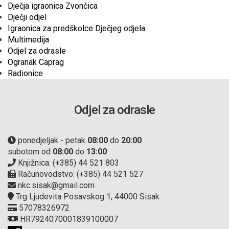
Dječja igraonica Zvončica
Dječji odjel
Igraonica za predškolce Dječjeg odjela
Multimedija
Odjel za odrasle
Ogranak Caprag
Radionice
Odjel za odrasle
ponedjeljak - petak
08:00
do
20:00
subotom od
08:00
do
13:00
Knjižnica: (+385) 44 521 803
Računovodstvo: (+385) 44 521 527
nkc.sisak@gmail.com
Trg Ljudevita Posavskog 1, 44000 Sisak
57078326972
HR7924070001839100007