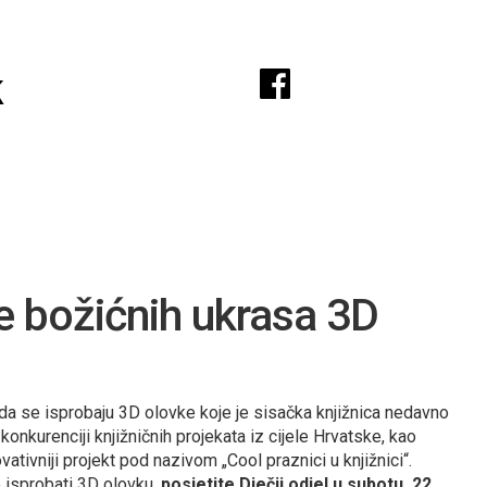
A
k
de božićnih ukrasa 3D
 da se isprobaju 3D olovke koje je sisačka knjižnica nedavno
 konkurenciji knjižničnih projekata iz cijele Hrvatske, kao
vativniji projekt pod nazivom „Cool praznici u knjižnici“.
te isprobati 3D olovku,
posjetite Dječji odjel u subotu, 22.