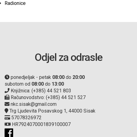
Radionice
Odjel za odrasle
ponedjeljak - petak
08:00
do
20:00
subotom od
08:00
do
13:00
Knjižnica: (+385) 44 521 803
Računovodstvo: (+385) 44 521 527
nkc.sisak@gmail.com
Trg Ljudevita Posavskog 1, 44000 Sisak
57078326972
HR7924070001839100007