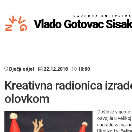
NARODNA KNJIŽNIC
Vlado Gotovac Sisa
Dječji odjel
22.12.2018
10:00
Kreativna radionica izra
olovkom
Došlo je vrijeme
osvojila u velikoj
nagradu za najino
Ukoliko i vi želi