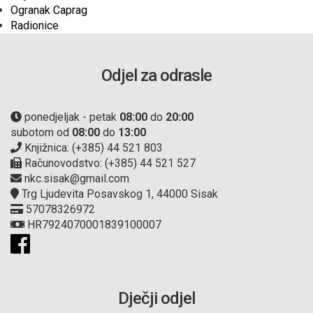
Ogranak Caprag
Radionice
Odjel za odrasle
ponedjeljak - petak
08:00
do
20:00
subotom od
08:00
do
13:00
Knjižnica: (+385) 44 521 803
Računovodstvo: (+385) 44 521 527
nkc.sisak@gmail.com
Trg Ljudevita Posavskog 1, 44000 Sisak
57078326972
HR7924070001839100007
Dječji odjel