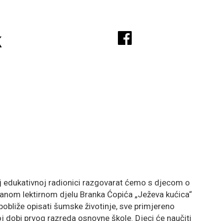
A
k
j edukativnoj radionici razgovarat ćemo s djecom o
tanom lektirnom djelu Branka Ćopića „Ježeva kućica“
pobliže opisati šumske životinje, sve primjereno
j dobi prvog razreda osnovne škole. Djeci će naučiti