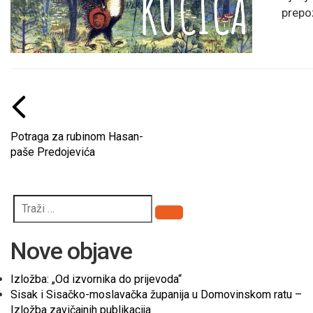
prepoz
Potraga za rubinom Hasan-
paše Predojevića
Pretraži
Nove objave
Izložba: „Od izvornika do prijevoda“
Sisak i Sisačko-moslavačka županija u Domovinskom ratu –
Izložba zavičajnih publikacija