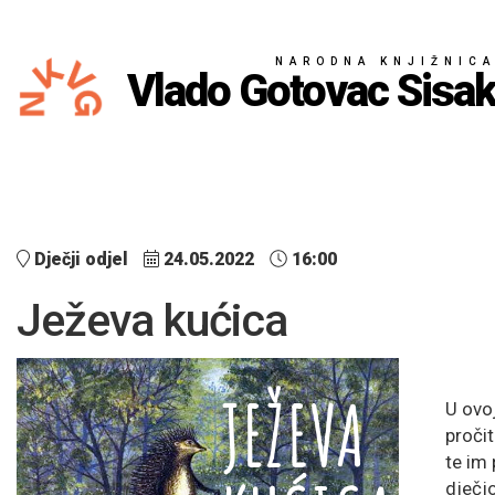
NARODNA KNJIŽNIC
Vlado Gotovac Sisa
Dječji odjel
24.05.2022
16:00
Ježeva kućica
U ovo
proči
te im 
dječjo