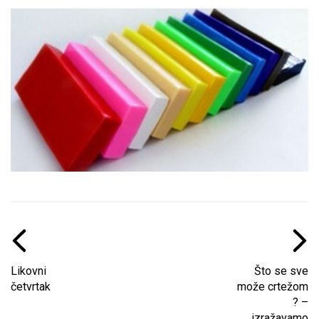
Likovni
Što se sve
četvrtak
može crtežom
? –
izražavamo