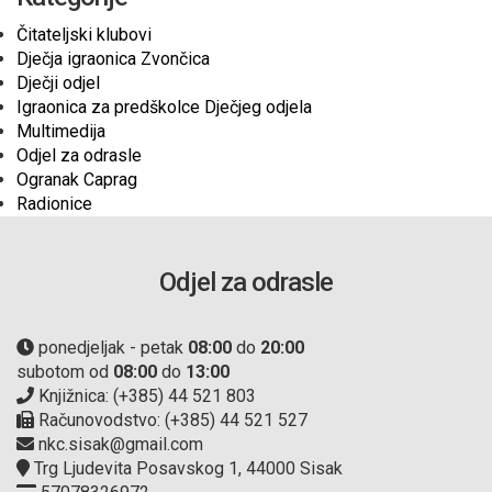
Čitateljski klubovi
Dječja igraonica Zvončica
Dječji odjel
Igraonica za predškolce Dječjeg odjela
Multimedija
Odjel za odrasle
Ogranak Caprag
Radionice
Odjel za odrasle
ponedjeljak - petak
08:00
do
20:00
subotom od
08:00
do
13:00
Knjižnica: (+385) 44 521 803
Računovodstvo: (+385) 44 521 527
nkc.sisak@gmail.com
Trg Ljudevita Posavskog 1, 44000 Sisak