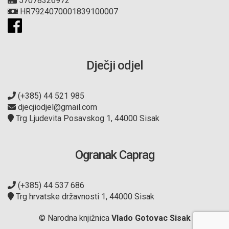
57078326972
HR7924070001839100007
Dječji odjel
(+385) 44 521 985
djecjiodjel@gmail.com
Trg Ljudevita Posavskog 1, 44000 Sisak
Ogranak Caprag
(+385) 44 537 686
Trg hrvatske državnosti 1, 44000 Sisak
© Narodna knjižnica
Vlado Gotovac Sisak