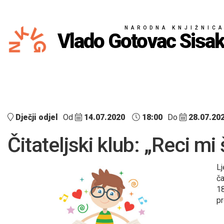
NARODNA KNJIŽNIC
Vlado Gotovac Sisa
Dječji odjel
Od
14.07.2020
18:00
Do
28.07.20
Čitateljski klub: „Reci mi
Lj
ča
18
pr