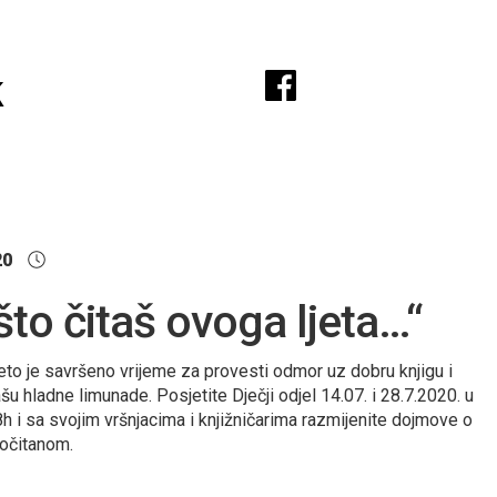
A
k
20
 što čitaš ovoga ljeta…“
eto je savršeno vrijeme za provesti odmor uz dobru knjigu i
šu hladne limunade. Posjetite Dječji odjel 14.07. i 28.7.2020. u
h i sa svojim vršnjacima i knjižničarima razmijenite dojmove o
očitanom.