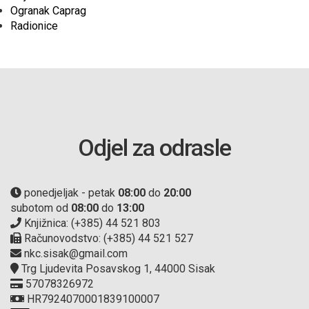
Ogranak Caprag
Radionice
Odjel za odrasle
ponedjeljak - petak
08:00
do
20:00
subotom od
08:00
do
13:00
Knjižnica: (+385) 44 521 803
Računovodstvo: (+385) 44 521 527
nkc.sisak@gmail.com
Trg Ljudevita Posavskog 1, 44000 Sisak
57078326972
HR7924070001839100007