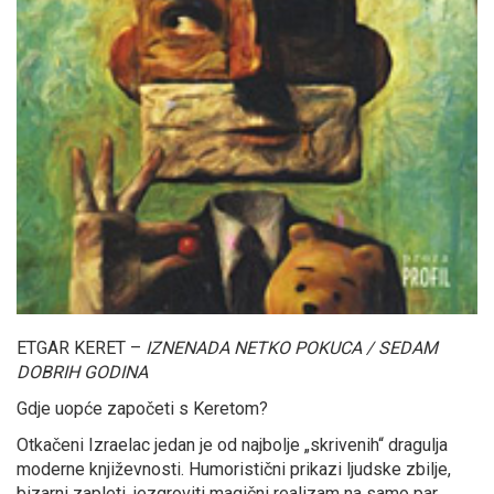
ETGAR KERET –
IZNENADA NETKO POKUCA / SEDAM
DOBRIH GODINA
Gdje uopće započeti s Keretom?
Otkačeni Izraelac jedan je od najbolje „skrivenih“ dragulja
moderne književnosti. Humoristični prikazi ljudske zbilje,
bizarni zapleti, jezgroviti magični realizam na samo par