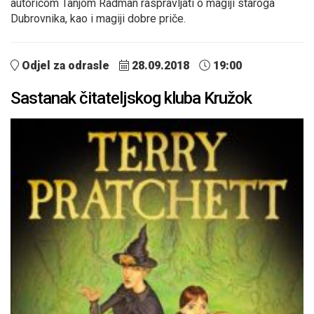
autoricom Tanjom Radman raspravljati o magiji staroga
Dubrovnika, kao i magiji dobre priče.
Odjel za odrasle
28.09.2018
19:00
Sastanak čitateljskog kluba Kružok