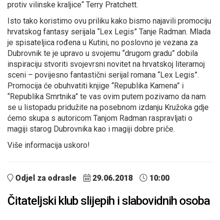
protiv vilinske kraljice“ Terry Pratchett.
Isto tako koristimo ovu priliku kako bismo najavili promociju
hrvatskog fantasy serijala “Lex Legis” Tanje Radman. Mlada
je spisateljica rođena u Kutini, no poslovno je vezana za
Dubrovnik te je upravo u svojemu “drugom gradu” dobila
inspiraciju stvoriti svojevrsni novitet na hrvatskoj literarnoj
sceni – povijesno fantastični serijal romana “Lex Legis”.
Promocija će obuhvatiti knjige “Republika Kamena” i
“Republika Smrtnika” te vas ovim putem pozivamo da nam
se u listopadu pridužite na posebnom izdanju Kružoka gdje
ćemo skupa s autoricom Tanjom Radman raspravljati o
magiji starog Dubrovnika kao i magiji dobre priče.
Više informacija uskoro!
Odjel za odrasle
29.06.2018
10:00
Čitateljski klub slijepih i slabovidnih osoba