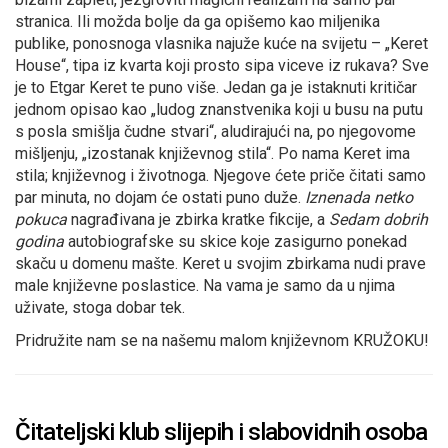
stranica. Ili možda bolje da ga opišemo kao miljenika
publike, ponosnoga vlasnika najuže kuće na svijetu – „Keret
House“, tipa iz kvarta koji prosto sipa viceve iz rukava? Sve
je to Etgar Keret te puno više. Jedan ga je istaknuti kritičar
jednom opisao kao „ludog znanstvenika koji u busu na putu
s posla smišlja čudne stvari“, aludirajući na, po njegovome
mišljenju, „izostanak književnog stila“. Po nama Keret ima
stila; književnog i životnoga. Njegove ćete priče čitati samo
par minuta, no dojam će ostati puno duže.
Iznenada netko
pokuca
nagrađivana je zbirka kratke fikcije, a
Sedam dobrih
godina
autobiografske su skice koje zasigurno ponekad
skaču u domenu mašte. Keret u svojim zbirkama nudi prave
male književne poslastice. Na vama je samo da u njima
uživate, stoga dobar tek.
Pridružite nam se na našemu malom književnom KRUŽOKU!
Čitateljski klub slijepih i slabovidnih osoba