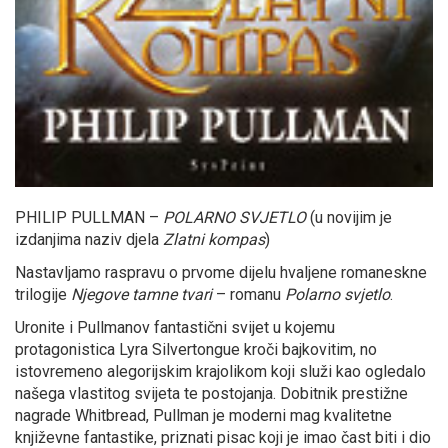
PHILIP PULLMAN –
POLARNO SVJETLO
(u novijim je
izdanjima naziv djela
Zlatni kompas
)
Nastavljamo raspravu o prvome dijelu hvaljene romaneskne
trilogije
Njegove tamne tvari
– romanu
Polarno svjetlo
.
Uronite i Pullmanov fantastični svijet u kojemu
protagonistica Lyra Silvertongue kroči bajkovitim, no
istovremeno alegorijskim krajolikom koji služi kao ogledalo
našega vlastitog svijeta te postojanja. Dobitnik prestižne
nagrade Whitbread, Pullman je moderni mag kvalitetne
književne fantastike, priznati pisac koji je imao čast biti i dio