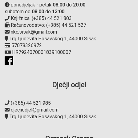
ponedjeljak - petak
08:00
do
20:00
subotom od
08:00
do
13:00
Knjižnica: (+385) 44 521 803
Računovodstvo: (+385) 44 521 527
nkc.sisak@gmail.com
Trg Ljudevita Posavskog 1, 44000 Sisak
57078326972
HR7924070001839100007
Dječji odjel
(+385) 44 521 985
djecjiodjel@gmail.com
Trg Ljudevita Posavskog 1, 44000 Sisak