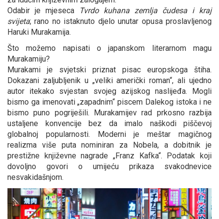
Odabir je mjeseca
Tvrdo kuhana zemlja čudesa i kraj
svijeta
; rano no istaknuto djelo unutar opusa proslavljenog
Haruki Murakamija.
Što možemo napisati o japanskom literarnom magu
Murakamiju?
Murakami je svjetski priznat pisac europskoga štiha.
Dokazani zaljubljenik u „veliki američki roman“, ali ujedno
autor itekako svjestan svojeg azijskog naslijeđa. Mogli
bismo ga imenovati „zapadnim“ piscem Dalekog istoka i ne
bismo puno pogriješili. Murakamijev rad prkosno razbija
ustaljene konvencije bez da imalo naškodi piščevoj
globalnoj popularnosti. Moderni je meštar magičnog
realizma više puta nominiran za Nobela, a dobitnik je
prestižne književne nagrade „Franz Kafka“. Podatak koji
dovoljno govori o umijeću prikaza svakodnevice
nesvakidašnjom.