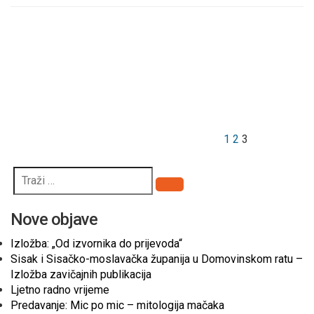
Brojevi
Prethodna
Stranica
Stranica
Stranica
stranica
stranica
objava
1
2
3
Pretraži
Nove objave
Izložba: „Od izvornika do prijevoda“
Sisak i Sisačko-moslavačka županija u Domovinskom ratu –
Izložba zavičajnih publikacija
Ljetno radno vrijeme
Predavanje: Mic po mic – mitologija mačaka