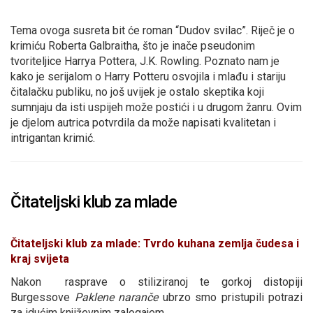
Tema ovoga susreta bit će roman “Dudov svilac”. Riječ je o
krimiću Roberta Galbraitha, što je inače pseudonim
tvoriteljice Harrya Pottera, J.K. Rowling. Poznato nam je
kako je serijalom o Harry Potteru osvojila i mlađu i stariju
čitalačku publiku, no još uvijek je ostalo skeptika koji
sumnjaju da isti uspijeh može postići i u drugom žanru. Ovim
je djelom autrica potvrdila da može napisati kvalitetan i
intrigantan krimić.
Čitateljski klub za mlade
Čitateljski klub za mlade: Tvrdo kuhana zemlja čudesa i
kraj svijeta
Nakon rasprave o stiliziranoj te gorkoj distopiji
Burgessove
Paklene naranče
ubrzo smo pristupili potrazi
za idućim književnim zalogajem.