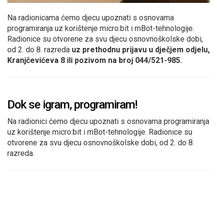
Na radionicama ćemo djecu upoznati s osnovama
programiranja uz korištenje micro:bit i mBot-tehnologije.
Radionice su otvorene za svu djecu osnovnoškolske dobi,
od 2. do 8. razreda
uz prethodnu prijavu u dječjem odjelu,
Kranjčevićeva 8 ili pozivom na broj 044/521-985.
Dok se igram, programiram!
Na radionici ćemo djecu upoznati s osnovama programiranja
uz korištenje micro:bit i mBot-tehnologije. Radionice su
otvorene za svu djecu osnovnoškolske dobi, od 2. do 8.
razreda.
Brojevi
Prethodna
Stranica
Stranica
stranica
stranica