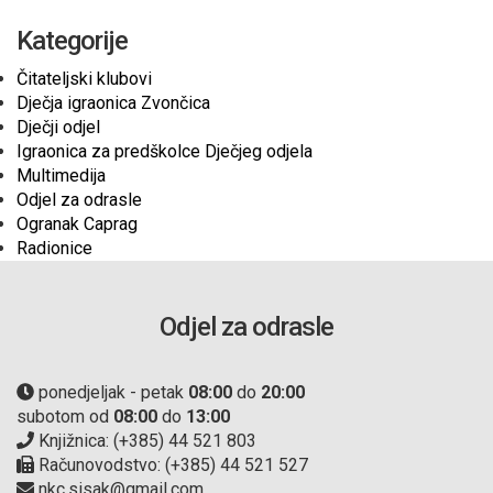
Kategorije
Čitateljski klubovi
Dječja igraonica Zvončica
Dječji odjel
Igraonica za predškolce Dječjeg odjela
Multimedija
Odjel za odrasle
Ogranak Caprag
Radionice
Odjel za odrasle
ponedjeljak - petak
08:00
do
20:00
subotom od
08:00
do
13:00
Knjižnica: (+385) 44 521 803
Računovodstvo: (+385) 44 521 527
nkc.sisak@gmail.com