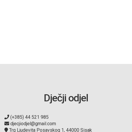
Dječji odjel
(+385) 44 521 985
djecjiodjel@gmail.com
Trg Ljudevita Posavskog 1, 44000 Sisak