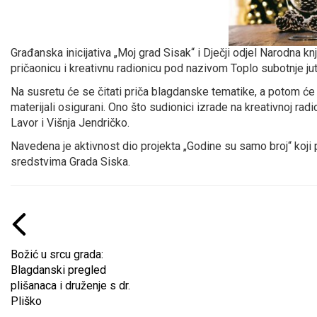
Građanska inicijativa „Moj grad Sisak“ i Dječji odjel Narodna k
pričaonicu i kreativnu radionicu pod nazivom Toplo subotnje jut
Na susretu će se čitati priča blagdanske tematike, a potom će s
materijali osigurani. Ono što sudionici izrade na kreativnoj r
Lavor i Višnja Jendričko.
Navedena je aktivnost dio projekta „Godine su samo broj“ koji p
sredstvima Grada Siska.
Božić u srcu grada:
Blagdanski pregled
plišanaca i druženje s dr.
Pliško