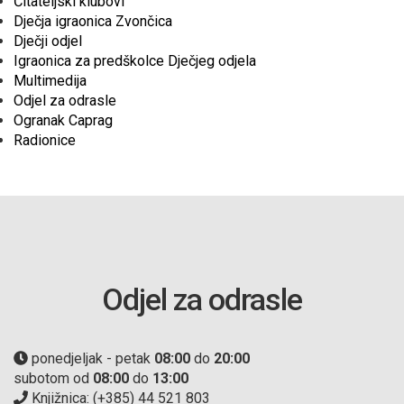
Čitateljski klubovi
Dječja igraonica Zvončica
Dječji odjel
Igraonica za predškolce Dječjeg odjela
Multimedija
Odjel za odrasle
Ogranak Caprag
Radionice
Odjel za odrasle
ponedjeljak - petak
08:00
do
20:00
subotom od
08:00
do
13:00
Knjižnica: (+385) 44 521 803