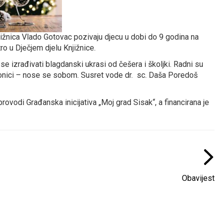
njižnica Vlado Gotovac pozivaju djecu u dobi do 9 godina na
ro u Dječjem djelu Knjižnice.
e izrađivati blagdanski ukrasi od češera i školjki. Radni su
adionici – nose se sobom. Susret vode dr. sc. Daša Poredoš
rovodi Građanska inicijativa „Moj grad Sisak“, a financirana je
Obavijest