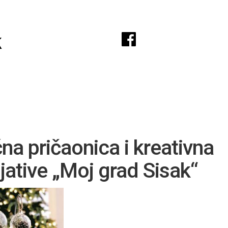
A
k
na pričaonica i kreativna
jative „Moj grad Sisak“