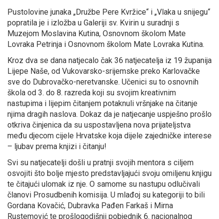
Pustolovine junaka „Družbe Pere Kvržice“ i „Vlaka u snijegu“
popratila je i izložba u Galeriji sv. Kvirin u suradnji s
Muzejom Moslavina Kutina, Osnovnom školom Mate
Lovraka Petrinja i Osnovnom školom Mate Lovraka Kutina.
Kroz dva se dana natjecalo čak 36 natjecatelja iz 19 županija
Lijepe Naše, od Vukovarsko-srijemske preko Karlovačke
sve do Dubrovačko-neretvanske. Učenici su to osnovnih
škola od 3. do 8. razreda koji su svojim kreativnim
nastupima i lijepim čitanjem potaknuli vršnjake na čitanje
njima dragih naslova. Dokaz da je natjecanje uspješno prošlo
otkriva činjenica da su uspostavljena nova prijateljstva
među djecom cijele Hrvatske koja dijele zajedničke interese
– ljubav prema knjizi i čitanju!
Svi su natjecatelji došli u pratnji svojih mentora s ciljem
osvojiti što bolje mjesto predstavljajući svoju omiljenu knjigu
te čitajući ulomak iz nje. O samome su nastupu odlučivali
članovi Prosudbenih komisija. U mlađoj su kategoriji to bili
Gordana Kovačić, Dubravka Pađen Farkaš i Mirna
Rustemović te prošlogodišnji pobjednik 6. nacionalnog