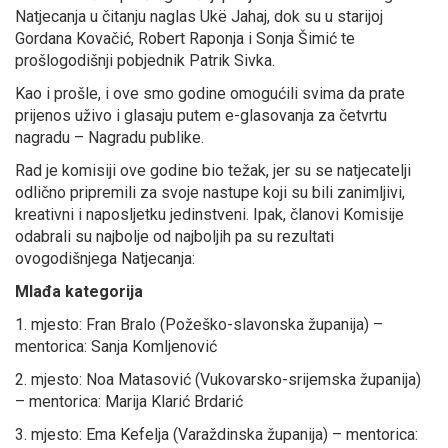
Natjecanja u čitanju naglas Ukë Jahaj, dok su u starijoj
Gordana Kovačić, Robert Raponja i Sonja Šimić te
prošlogodišnji pobjednik Patrik Sivka.
Kao i prošle, i ove smo godine omogućili svima da prate
prijenos uživo i glasaju putem e-glasovanja za četvrtu
nagradu – Nagradu publike.
Rad je komisiji ove godine bio težak, jer su se natjecatelji
odlično pripremili za svoje nastupe koji su bili zanimljivi,
kreativni i naposljetku jedinstveni. Ipak, članovi Komisije
odabrali su najbolje od najboljih pa su rezultati
ovogodišnjega Natjecanja:
Mlađa kategorija
1. mjesto: Fran Bralo (Požeško-slavonska županija) –
mentorica: Sanja Komljenović
2. mjesto: Noa Matasović (Vukovarsko-srijemska županija)
– mentorica: Marija Klarić Brdarić
3. mjesto: Ema Kefelja (Varaždinska županija) – mentorica: