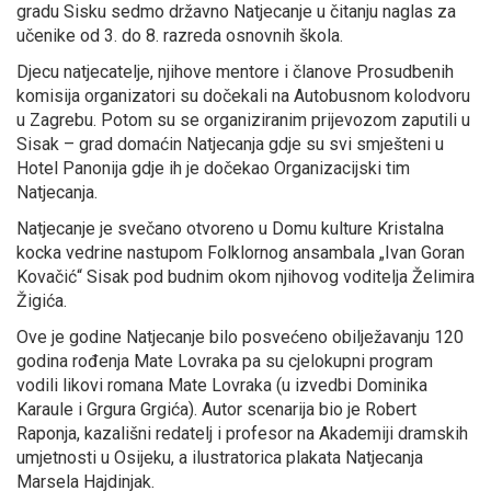
gradu Sisku sedmo državno Natjecanje u čitanju naglas za
učenike od 3. do 8. razreda osnovnih škola.
Djecu natjecatelje, njihove mentore i članove Prosudbenih
komisija organizatori su dočekali na Autobusnom kolodvoru
u Zagrebu. Potom su se organiziranim prijevozom zaputili u
Sisak – grad domaćin Natjecanja gdje su svi smješteni u
Hotel Panonija gdje ih je dočekao Organizacijski tim
Natjecanja.
Natjecanje je svečano otvoreno u Domu kulture Kristalna
kocka vedrine nastupom Folklornog ansambala „Ivan Goran
Kovačić“ Sisak pod budnim okom njihovog voditelja Želimira
Žigića.
Ove je godine Natjecanje bilo posvećeno obilježavanju 120
godina rođenja Mate Lovraka pa su cjelokupni program
vodili likovi romana Mate Lovraka (u izvedbi Dominika
Karaule i Grgura Grgića). Autor scenarija bio je Robert
Raponja, kazališni redatelj i profesor na Akademiji dramskih
umjetnosti u Osijeku, a ilustratorica plakata Natjecanja
Marsela Hajdinjak.