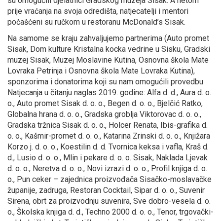
su omogućili djelatnici Gradskog muzeja Sisak. A netom
prije vraćanja na svoja odredišta, natjecatelji i mentori
počašćeni su ručkom u restoranu McDonald’s Sisak.
Na samome se kraju zahvaljujemo partnerima (Auto promet
Sisak, Dom kulture Kristalna kocka vedrine u Sisku, Gradski
muzej Sisak, Muzej Moslavine Kutina, Osnovna škola Mate
Lovraka Petrinja i Osnovna škola Mate Lovraka Kutina),
sponzorima i donatorima koji su nam omogućili provedbu
Natjecanja u čitanju naglas 2019. godine: Alfa d. d., Aura d. o.
o., Auto promet Sisak d. o. o., Begen d. o. o., Bjelčić Ratko,
Globalna hrana d. o. o., Gradska groblja Viktorovac d. o. o.,
Gradska tržnica Sisak d. o. o., Holcer Renata, Ibis-grafika d.
o. o., Kašmir-promet d. o. o., Katarina Zrinski d. o. o., Knjižara
Korzo j. d. o. o., Koestilin d. d. Tvornica keksa i vafla, Kraš d.
d., Lusio d. o. o., Mlin i pekare d. o. o. Sisak, Naklada Ljevak
d. o. o., Neretva d. o. o., Novi izrazi d. o. o., Profil knjiga d. o.
o., Pun ceker – zajednica proizvođača Sisačko-moslavačke
županije, zadruga, Restoran Cocktail, Sipar d. o. o., Suvenir
Sirena, obrt za proizvodnju suvenira, Sve dobro-vesela d. o.
o., Školska knjiga d. d., Techno 2000 d. o. o., Tenor, trgovački-